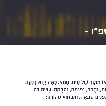
פ"ו -
, אוֹ מוּסָף שֶׁל טִיט, טָמֵא. כַּמָּה יְהֵא בַנֶּקֶב,
ֹת, נִקְּבָה, נִפְגְּמָה, נִסְדְּקָה, עָשָׂה לָהּ
בִּפְנִים טְמֵאָה, וּמִבַּחוּץ טְהוֹרָה: