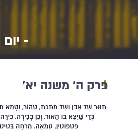
- יום 
ו
פרק ה' משנה יא'
תַּנּוּר שֶׁל אֶבֶן וְשֶׁל מַתֶּכֶת, טָהוֹר, וְטָמֵא מִ
כְּדֵי שֶׁיֵּצֵא בוֹ הָאוּר. וְכֵן בְּכִירָה. כִּי
פִּטְפּוּטִין, טְמֵאָה. מֵרְחָהּ בְּטִיט 