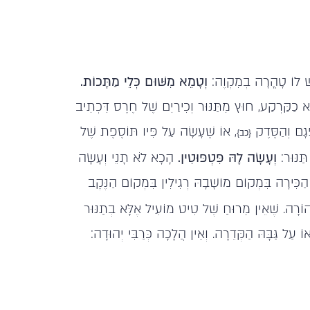
יֵשׁ לוֹ טָהֳרָה בְמִקְוֶה:
וְטָמֵא מִשּׁוּם כְּלֵי מַתָּכוֹת.
ּא כַקַּרְקַע, חוּץ מִתַּנּוּר וְכִירַיִם שֶׁל חֶרֶס דִּכְתִיב
ְגָם וְהַסֶּדֶק
, אוֹ שֶׁעָשָׂה עַל פִּיו תּוֹסֶפֶת שֶׁל
{כב}
תַּנּוּר:
וְעָשָׂה לָהּ פִּטְפּוּטִין.
הָכָא לֹא תָנֵי וְעָשָׂה
ה הַכִּירָה בִּמְקוֹם מוֹשָׁבָהּ רְגִילִין בִּמְקוֹם הַנֶּקֶב
ֹרָה. שֶׁאֵין מֵרוּחַ שֶׁל טִיט מוֹעִיל אֶלָּא בְתַנּוּר
 עַל גַּבָּהּ הַקְּדֵרָה. וְאֵין הֲלָכָה כְּרַבִּי יְהוּדָה: