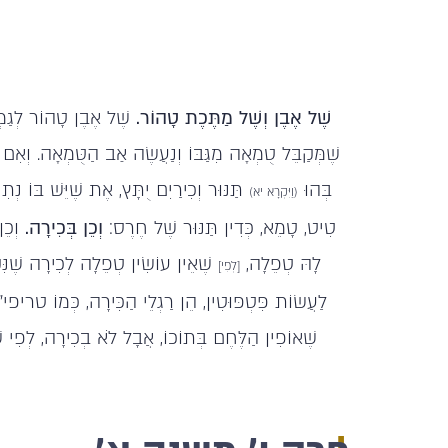
שֶׁל אֶבֶן וְשֶׁל מַתֶּכֶת טָהוֹר.
שֶׁל אֶבֶן טָהוֹר לְגַמְרֵ
שֶׁמְּקַבֵּל טֻמְאָה מִגַּבּוֹ וְנַעֲשֶׂה אַב הַטֻּמְאָה. וְאִם
בְּהוּ
תַּנּוּר וְכִירַיִם יֻתָּץ, אֶת שֶׁיֵּשׁ בּוֹ נְת
(וַיִּקְרָא יא)
טִיט, טָמֵא, כְּדִין תַּנּוּר שֶׁל חֶרֶס:
וְכֵן בְּכִירָה.
וְכֵן
לָהּ טְפֵלָה,
שֶׁאֵין עוֹשִׂין טְפֵלָה לְכִירָה שֶׁנִּקּ
[לְפִי]
לַעֲשׂוֹת פִּטְפּוּטִין, הֵן רַגְלֵי הַכִּירָה, כְּמוֹ טריפי"
שֶׁאוֹפִין הַלֶּחֶם בְּתוֹכוֹ, אֲבָל לֹא בְכִירָה, לְפִי שֶׁא