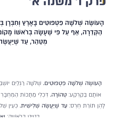
ו
פרק ו' משנה א'
הָעוֹשֶׂה שְׁלֹשָׁה פִטְפּוּטִים בָּאָרֶץ וְחִבְּרָן 
הַקְּדֵרָה, אַף עַל פִּי שֶׁעָשָׂה בְרֹאשׁוֹ מָקוֹם 
מְטַהֵר, עַד שֶׁיַּעֲשֶׂ
הָעוֹשֶׂה שְׁלֹשָׁה פִטְפּוּטִים.
שְׁלֹשָׁה רַגְלַיִם יוֹשְׁ
אוֹתָם בַּקַּרְקַע:
טְהוֹרָה.
דִּכְלֵי מַתָּכוֹת הַמְחֻבָּרִ
לָהֶן תּוֹרַת חֶרֶס:
עַד שֶׁיַּעֲשֶׂה שְׁלִישִׁית.
כְּעֵין שְׁל
בְּטִיט בְּרֹאשָׁהּ:
וְא