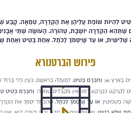
בְּטִיט לִהְיוֹת שׁוֹפֵת עֲלֵיהֶן אֶת הַקְּדֵרָה, טְמֵאָה. קָבַע שְׁ
שֶׁתְּהֵא הַקְּדֵרָה יוֹשֶׁבֶת, טְהוֹרָה. הָעוֹשֶׂה שְׁתֵּי אֲבָנִים כ
ה שְׁלִישִׁית, אוֹ עַד שֶׁיִּסְמֹךְ לַכֹּתֶל. אַחַת בְּטִיט וְאַחַת שׁ
פירוש הברטנורא
בִים בָּאָרֶץ
:
וְחִבְּרָם בְּטִיט.
לְמַעְלָה בְרֹאשָׁם, כְּעֵין כְּלִי בַרְזֶל
{א}
ים לַקַּרְקַע כְּקַרְקַע דָּמוּ וְאֵין מְקַבְּלִים טֻמְאָה:
וְחִבְּרָם בְּטִיט טְ
ֹשָׁה פִטְפּוּטִין:
אוֹ עַד שֶׁיִּסְמֹךְ לַכֹּתֶל.
שֶׁהַכֹּתֶל יִסְמֹךְ אֶת הַקְּדֵ
ַחַת שֶׁלֹּא בְטִיט.
שֶׁהַשְּׁלִישִׁית לֹא חִבֵּר. וְרַבִּי יְהוּדָה הִיא, וְאֵין הֲל
לצפייה בשיעור היומי