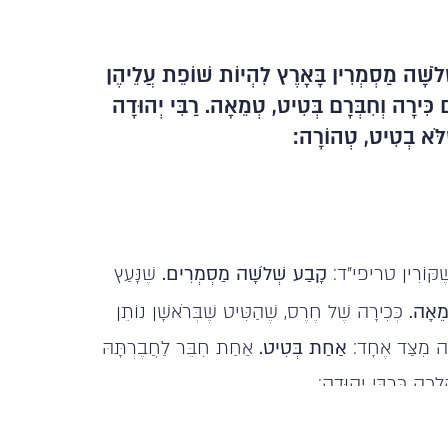
לֹשָׁה מַסְמְרִין בָּאָרֶץ לִהְיוֹת שׁוֹפֵת עֲלֵיהֶן
ִּירָה וְחִבְּרָם בְּטִיט, טְמֵאָה. רַבִּי יְהוּדָה
ֶלֹּא בְטִיט, טְהוֹרָה:
 שֶׁקּוֹרִין טריפי"ד:
קָבַע שְׁלֹשָׁה מַסְמְרִים.
שֶׁנָּעַץ
מֵאָה.
כְּכִירָה שֶׁל חֶרֶס, שֶׁהַטִּיט שֶׁבְּרֹאשָׁן נוֹתֵן
רָה מִצַּד אֶחָד:
אַחַת בְּטִיט.
אַחַת חִבֵּר לַחֲבֶרְתָּהּ
ָכָה כְּרַבִּי יְהוּדָה: