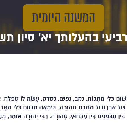
המשנה היומית
רביעי בהעלותך יא' סיון תש
שּׁוּם כְּלֵי מַתָּכוֹת. נִקַּב, נִפְגַּם, נִסְדַּק, עָשָׂה לוֹ טְפֵלָה
רָה שֶׁל אֶבֶן וְשֶׁל מַתֶּכֶת טְהוֹרָה, וּטְמֵאָה מִשּׁוּם כְּלֵי מַתָּכו
בֵּין מִבִּפְנִים בֵּין מִבַּחוּץ, טְהוֹרָה. רַבִּי יְהוּדָה אוֹמֵר, מִ