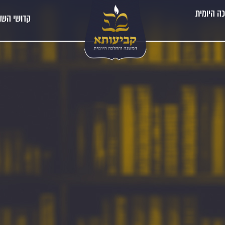
ה היומית
קדושי השו