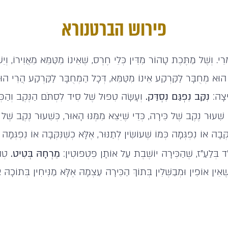
פירוש הברטנורא
י. וְשֶׁל מַתֶּכֶת טָהוֹר מִדִּין כְּלֵי חֶרֶס, שֶׁאֵינוֹ מִטַּמֵּא מֵאֲוִירוֹ, וְ
 הוּא מְחֻבָּר לַקַּרְקַע אֵינוֹ מִטַּמֵּא, דְּכָל הַמְחֻבָּר לַקַּרְקַע הֲרֵי הו
ִיצָה:
נִקַּב נִפְגַּם נִסְדַּק.
וְעָשָׂה טִפּוּל שֶׁל סִיד לִסְתֹּם הַנֶּקֶב וְהַפּ
 שִׁעוּר נֶקֶב שֶׁל כִּירָה, כְּדֵי שֶׁיֵּצֵא מִמֶּנּוּ הָאוּר, כְּשִׁעוּר נֶקֶב שֶׁל 
ְבָה אוֹ נִפְגְּמָה כְּמוֹ שֶׁעוֹשִׂין לְתַנּוּר, אֶלָּא כְשֶׁנִּקְּבָה אוֹ נִפְגְּמָ
ד בְּלַעַ"ז, שֶׁהַכִּירָה יוֹשֶׁבֶת עַל אוֹתָן פִּטְפּוּטִין:
מֵרְחָהּ בְּטִיט.
טְהו
ֵין אוֹפִין וּמְבַשְּׁלִין בְּתוֹךְ הַכִּירָה עַצְמָהּ אֶלָּא מַנִּיחִין בְּתוֹכָהּ אוֹ