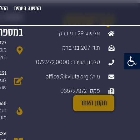
המשנה היומית
ההלכ
קביעותא
משנה ו
במספר
אלישע 29 בני ברק
327
ת.ד. 207 בני ברק
מוק
פתח סרגל נגישות
האר
טלפון משרד: 072.272.0000
,121
מייל: office@kviuta.org
לומד
שהצ
פקס: 035797372
תקנון האתר
868
נספ
מונ
336