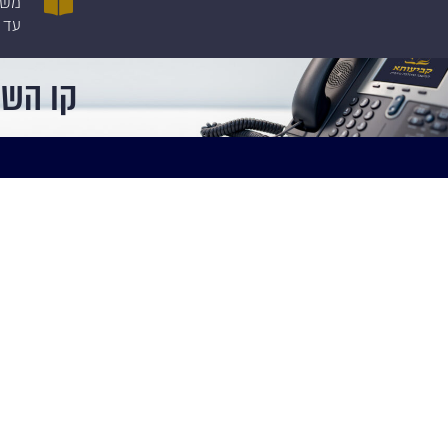
משנ
עד 
קו השיעו