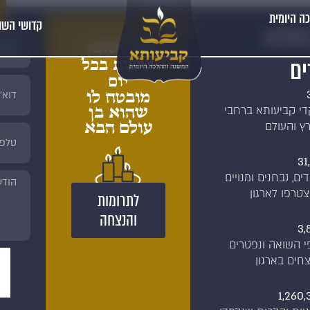
ה היומית
קדושי השו
הלכה
כל השונה
ים
הלכות בכל
יום
מובטח לו
שהוא בן
די קביעותא ברחבי
עולם הבא
ץ והעולם
31
ים, נבחנים ומנויים
טרפו לארגון
לתרומות
והנצחה
3,
י השואה ונפטרים
צחים בארגון
1,260,